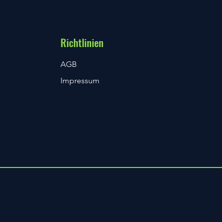
ttery w. USB-C charging
Richtlinien
AGB
Impressum
t veröffentlichen
rging