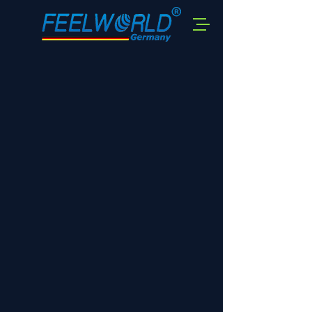
Shop
/
Zubehör Field / Drohnen Monitore